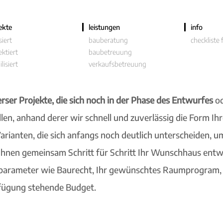
ekte
leistungen
info
siert
bauberatung
checkliste
ektiert
baubetreuung
lisiert
verkaufsbetreuung
erser Projekte, die sich noch in der Phase des Entwurfes
od
ellen, anhand derer wir schnell und zuverlässig die Form 
rianten, die sich anfangs noch deutlich unterscheiden, um
hnen gemeinsam Schritt für Schritt Ihr Wunschhaus entwic
fsparameter wie Baurecht, Ihr gewünschtes Raumprogram,
fügung stehende Budget.